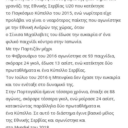
γρανάζι της Εθνικής Σερβίας U20 που κατέκτησε
το Παγκόσμιο Κύπελλο του 2015, ενώ νωρίτερα είχε
προλάβει να γίνει ο νεαρότερος παίκτης που αγωνίστηκε
με την Εθνική Ανδρών της χώρας, όταν
ο Σίνισα Μιχαΐλοβιτς του έδωσε την ευκαιρία σ’ ένα
φιλικό παιχνίδι κόντρα στην Ιαπωνία.
Με την Παρτιζάν μέχρι
το Φεβρουάριο του 2016 αγωνίστηκε σε 93 παιχνίδια,
σκόραρε 24 γκολ, έδωσε 13 ασίστ, ενώ κατέκτησε δύο
πρωταθλήματα κι ένα Κύπελλο Σερβίας.
Τον Ιούλιο του 2016 η Μπενφίκα δεν έχασε την ευκαιρία
και τον ενέταξε στο δυναμικό της.
Στην Πορτογαλία έμεινε τέσσερα χρόνια, έπαιξε σε 88
αγώνες, σκόραρε τέσσερα γκολ, ενώ μοίρασε 24 ασίστ,
κατακτώντας παράλληλα δύο πρωταθλήματα κι
ένα Κύπελλο. Σε αυτό το διάστημα έγινε βασικό μέλος
της Εθνικής Σερβίας και αγωνίστηκε και
στο Mundial του 2018.