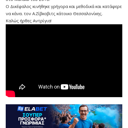
Ο Δικέφαλος κινήθηκε γρήγορα και μεθοδικά και κατάφερε
να κάνει τον Α.Ζίβκοβιτς κάτοικο Θεσσαλονίκης.
Καλώς ήρθες Αντρίγια!