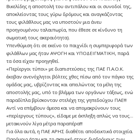
Βικελίδης η αποστολή του αντιπάλου και οι συνοδοί της,
αποκλείοντας τους γύρω δρόμους και αναγκάζοντας
τους φιλάθλους μας να υποστούν μια άνευ
προηγουμένου ταλαιπωρία, που έθεσε σε κίνδυνο τη
σωματική τους ακεραιότητα).
Υπενθύμιση ότι σε εκείνο το παιχνίδι η συμπεριφορά των
φιλάθλων μας ήταν ΑΨΟΓΗ και ΥΠΟΔΕΙΓΜΑΤΙΚΗ, παρά
τα όσα είχαν προηγηθεί.
«Περίεργοι τύποι» με διαπιστεύσεις της ΠΑΕ Π.Α.Ο.Κ.
έκοβαν ανενόχλητοι βόλτες χθες πίσω από τον πάγκο της
ομάδας μας, υβρίζοντας και απειλώντας τα μέλη της
αποστολής μας, υπό το βλέμμα των οργάνων τάξεως, ενώ
παραδίπλα βρίσκονταν στελέχη της γηπεδούχου ΠΑΕ!!!
Αντί να επέμβουν άμεσα και να απομακρύνουν τους
«περίεργους τύπους», είδαμε με έκπληξη απλώς να τους…
μετακινούν λίγα μέτρα παραπέρα!!!
Για όλα αυτά, η ΠΑΕ ΑΡΗΣ διαθέτει αποδεικτικά στοιχεία.
Παρόμοιο ήταν και το σκηνικό στους διαδρόμους των