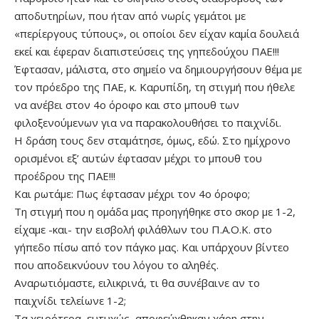
αποδυτηρίων, που ήταν από νωρίς γεμάτοι με
«περίεργους τύπους», οι οποίοι δεν είχαν καμία δουλειά
εκεί και έφεραν διαπιστεύσεις της γηπεδούχου ΠΑΕ!!!
Έφτασαν, μάλιστα, στο σημείο να δημιουργήσουν θέμα με
τον πρόεδρο της ΠΑΕ, κ. Καρυπίδη, τη στιγμή που ήθελε
να ανέβει στον 4ο όροφο και στο μπουθ των
φιλοξενούμενων για να παρακολουθήσει το παιχνίδι.
Η δράση τους δεν σταμάτησε, όμως, εδώ. Στο ημίχρονο
ορισμένοι εξ’ αυτών έφτασαν μέχρι το μπουθ του
προέδρου της ΠΑΕ!!!
Και ρωτάμε: Πως έφτασαν μέχρι τον 4ο όροφο;
Τη στιγμή που η ομάδα μας προηγήθηκε στο σκορ με 1-2,
είχαμε -και- την εισβολή φιλάθλων του Π.Α.Ο.Κ. στο
γήπεδο πίσω από τον πάγκο μας. Και υπάρχουν βίντεο
που αποδεικνύουν του λόγου το αληθές.
Αναρωτιόμαστε, ειλικρινά, τι θα συνέβαινε αν το
παιχνίδι τελείωνε 1-2;
Τα χειρότερα, ευτυχώς, αποφεύχθηκαν χάρη στην