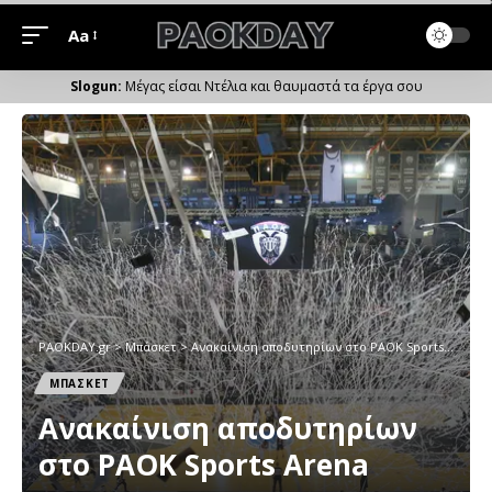
Aa
Μέγεθος
Γραμματοσειράς
Μέγας είσαι Ντέλια και θαυμαστά τα έργα σου
PAOKDAY.gr
>
Μπάσκετ
>
Ανακαίνιση αποδυτηρίων στο PAOK Sports Arena
ΜΠΑΣΚΕΤ
Ανακαίνιση αποδυτηρίων
στο PAOK Sports Arena