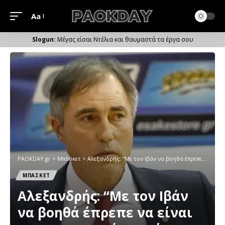
Aa
Μέγεθος
Γραμματοσειράς
Μέγας είσαι Ντέλια και θαυμαστά τα έργα σου
PAOKDAY.gr
>
Μπάσκετ
>
Aλεξανδρής: “Με τον Ιβάν να βοηθά έπρεπε να είναι πρωταγωνιστής και όχι να κινδυνεύει με υποβιβασμό”
ΜΠΑΣΚΕΤ
Aλεξανδρής: “Με τον Ιβάν
να βοηθά έπρεπε να είναι