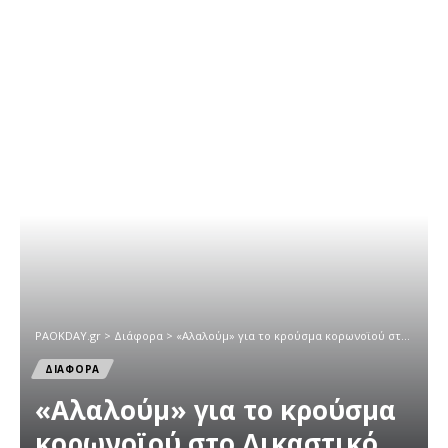
PAOKDAY.gr
>
Διάφορα
>
«Αλαλούμ» για το κρούσμα κορωνοϊού στο Δικαστικό Μέγαρο Θεσ/νικης
ΔΙΑΦΟΡΑ
«Αλαλούμ» για το κρούσμα
κορωνοϊού στο Δικαστικό