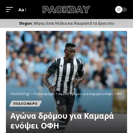
Aa
Μέγεθος
Γραμματοσειράς
Μέγας είσαι Ντέλια και θαυμαστά τα έργα σου
PAOKDAY.gr
>
Ποδόσφαιρο
>
Αγώνα δρόμου για Καμαρά ενόψει ΟΦΗ
ΠΟΔΟΣΦΑΙΡΟ
Αγώνα δρόμου για Καμαρά
ενόψει ΟΦΗ