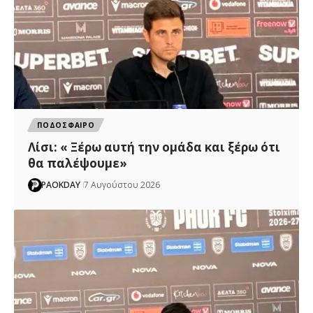
ΠΟΔΟΣΦΑΙΡΟ
Λίσι: « Ξέρω αυτή την ομάδα και ξέρω ότι
θα παλέψουμε»
PAOKDAY
7 Αυγούστου 2026