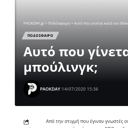
PAOKDAY.gr
>
Ποδόσφαιρο
>
Αυτό που γίνεται κατά του Βόκα
ΠΟΔΟΣΦΑΙΡΟ
Αυτό που γίνετα
μπούλινγκ;
PAOKDAY
14/07/2020 15:36
Από την στιγμή που έγιναν γνωστές ο