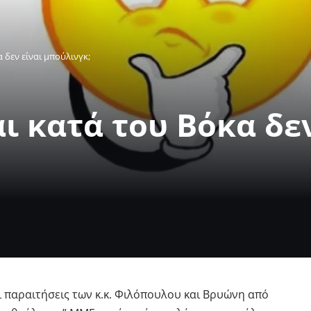
 δεν είναι μπούλινγκ;
ι κατά του Βόκα δεν
ι παραιτήσεις των κ.κ. Φιλόπουλου και Βρυώνη από