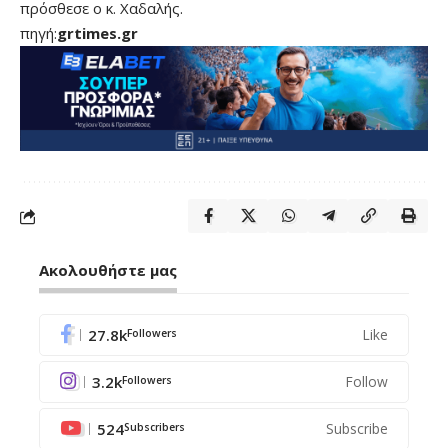
πρόσθεσε ο κ. Χαδαλής.
πηγή:
grtimes.gr
Ακολουθήστε μας
27.8k
Like
Followers
3.2k
Follow
Followers
524
Subscribe
Subscribers