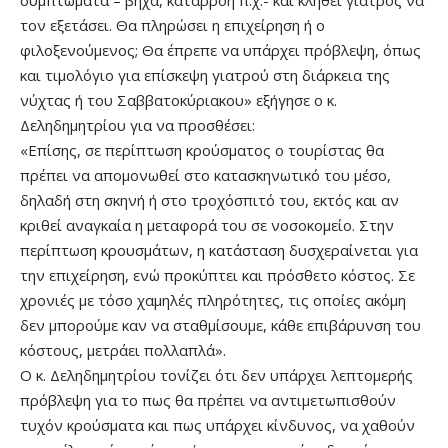
συμπτώματα – βήχα, καταρροή π.χ.- και κληθεί γιατρός να
τον εξετάσει. Θα πληρώσει η επιχείρηση ή ο
φιλοξενούμενος; Θα έπρεπε να υπάρχει πρόβλεψη, όπως
και τιμολόγιο για επίσκεψη γιατρού στη διάρκεια της
νύχτας ή του Σαββατοκύριακου» εξήγησε ο κ.
Δεληδημητρίου για να προσθέσει:
«Επίσης, σε περίπτωση κρούσματος ο τουρίστας θα
πρέπει να απομονωθεί στο κατασκηνωτικό του μέσο,
δηλαδή στη σκηνή ή στο τροχόσπιτό του, εκτός και αν
κριθεί αναγκαία η μεταφορά του σε νοσοκομείο. Στην
περίπτωση κρουσμάτων, η κατάσταση δυσχεραίνεται για
την επιχείρηση, ενώ προκύπτει και πρόσθετο κόστος. Σε
χρονιές με τόσο χαμηλές πληρότητες, τις οποίες ακόμη
δεν μπορούμε καν να σταθμίσουμε, κάθε επιβάρυνση του
κόστους, μετράει πολλαπλά».
Ο κ. Δεληδημητρίου τονίζει ότι δεν υπάρχει λεπτομερής
πρόβλεψη για το πως θα πρέπει να αντιμετωπισθούν
τυχόν κρούσματα και πως υπάρχει κίνδυνος, να χαθούν