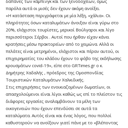
δαπάνες των κάμπινγκ και των ξενοδοχείων, όμως
παρόλα αυτά οι μισές δεν έχουν ακόμη ανοίξει.
«Η κατάσταση περιγράφεται με μία λέξη, «χάλια». Οι
πληρότητες όσων καταλυμάτων άνοιξαν είναι γύρω στο
20%, ελάχιστοι τουρίστες, μερικοί Βούλγαροι και λίγο
περισσότεροι Σέρβοι . Αυτοί που ήρθαν είχαν κάνει
κρατήσεις μέσω πρακτορείων από το χειμώνα. Αλλά οι
πελάτες είναι μετρημένοι, ελάχιστοι και πέραν αυτού, οι
επιχειρηματίες του κλάδου έχουν το φόβο της εκδήλωσης
κρουσμάτων covid-19», είπε στο GRTimes.gr o κ.
Δημήτρης Χαδαλής , πρόεδρος της Ομοσπονδίας
Τουριστικών Καταλυμάτων Χαλκιδικής.
Στις επιχειρήσεις των ενοικιαζομένων δωματίων, οι
απασχολούμενοι είναι λίγοι καθώς ως επί το πλείστον τις
διάφορες εργασίες αναλαμβάνουν τα μέλη των
οικογενειών που έχουν επενδύσει σε αυτά τα
καταλύματα. Αυτός είναι και ένας λόγος, που πολλοί
καθυστερούν να ανοίξουν γιατί πάνε με το «βλέποντας