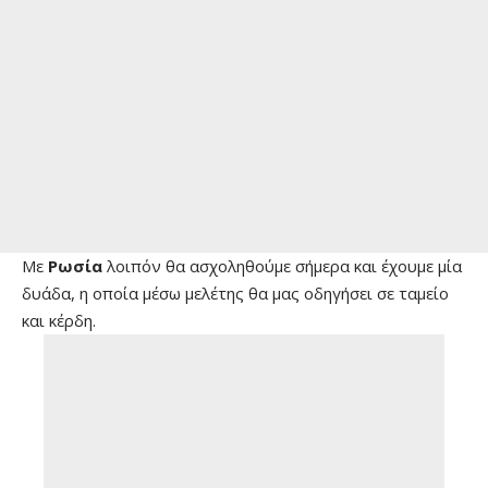
Με
Ρωσία
λοιπόν θα ασχοληθούμε σήμερα και έχουμε μία
δυάδα, η οποία μέσω μελέτης θα μας οδηγήσει σε ταμείο
και κέρδη.