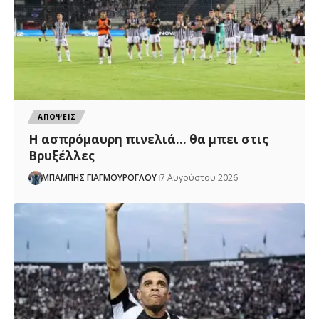
ΑΠΟΨΕΙΣ
Η ασπρόμαυρη πινελιά… θα μπει στις
Βρυξέλλες
ΜΠΑΜΠΗΣ ΓΙΑΓΜΟΥΡΟΓΛΟΥ
7 Αυγούστου 2026