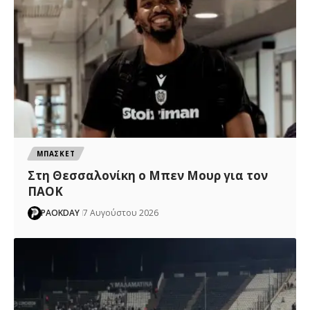
ΜΠΑΣΚΕΤ
Στη Θεσσαλονίκη ο Μπεν Μουρ για τον
ΠΑΟΚ
PAOKDAY
7 Αυγούστου 2026