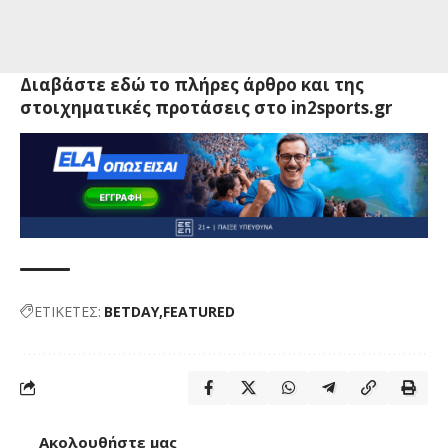
Διαβάστε εδώ το πλήρες άρθρο και της
στοιχηματικές προτάσεις στο in2sports.gr
ΕΤΙΚΕΤΕΣ:
BETDAY
FEATURED
Ακολουθήστε μας