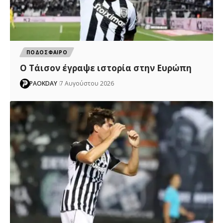
ΠΟΔΟΣΦΑΙΡΟ
Ο Τάισον έγραψε ιστορία στην Ευρώπη
PAOKDAY
7 Αυγούστου 2026