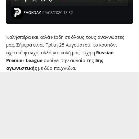
PAOKDAY
25/08/2020 13:32
Καλησπέρα και καλά κέρδη σε όλους τους αναγνώστες
μας. Σήμερα είναι Τρίτη 25 Αυγούστου, το κουπόνι
σχετικά φτωχό, αλλά για καλή μας τύχη η
Russian
Premier League
ανοίγει την αυλαία της
5ης
αγωνιστικής
με δύο παιχνίδια.