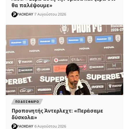
θα παλέψουμε»
PAOKDAY
7 Αυγούστου 2026
ΠΟΔΟΣΦΑΙΡΟ
Προπονητής Άντερλεχτ: «Περάσαμε
δύσκολα»
PAOKDAY
6 Αυγούστου 2026