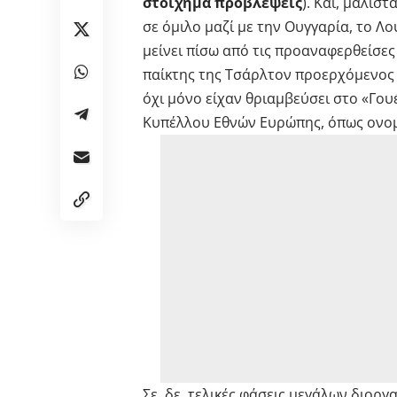
στοίχημα προβλέψεις
). Και, μάλισ
σε όμιλο μαζί με την Ουγγαρία, το Λο
μείνει πίσω από τις προαναφερθείσες
παίκτης της Τσάρλτον προερχόμενος 
όχι μόνο είχαν θριαμβεύσει στο «Γου
Κυπέλλου Εθνών Ευρώπης, όπως ονο
Σε, δε, τελικές φάσεις μεγάλων διοργα