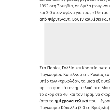
1992 στη Σουηδία, σε όμιλο (τουρνου
και 3-0 στον αγώνα για τους «16» του
από Φέρντιναντ, Οουεν και Χέσκι και
Στο Παρίσι, Γαλλία και Κροατία αντα
Παγκοσμίου Κυπέλλου της Ρωσίας το 2
υπέρ των «τρικολόρ», τα μισά εξ αυτώ
πρώτο φυσικά τον ημιτελικό στο Μουν
το σκορ στο 46′ και τον Τιράμ να σκο
(από τα
ημίχρονα τελικά
που… έγραψ
Παγκόσμιο Κύπελλο (3-0 τη Βραζιλία)