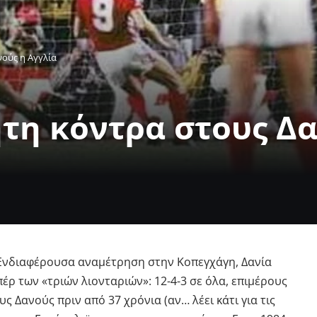
νούς η Αγγλία
ητη κόντρα στους Δα
 Ενδιαφέρουσα αναμέτρηση στην Κοπεγχάγη, Δανία
έρ των «τριών λιονταριών»: 12-4-3 σε όλα, επιμέρους
υς Δανούς πριν από 37 χρόνια (αν… λέει κάτι για τις