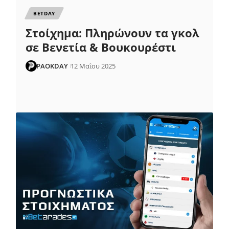
ΒETDAY
Στοίχημα: Πληρώνουν τα γκολ
σε Βενετία & Βουκουρέστι
PAOKDAY
12 Μαΐου 2025