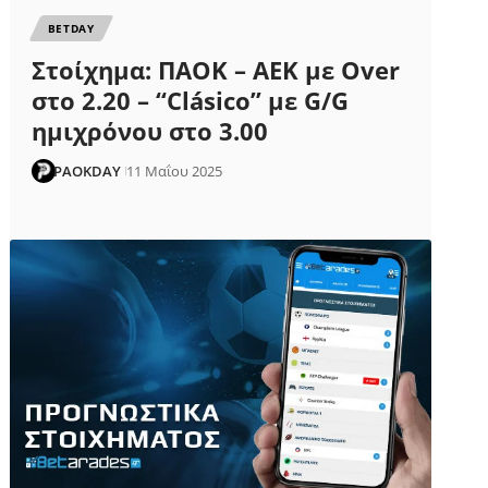
ΒETDAY
Στοίχημα: ΠΑΟΚ – ΑΕΚ με Over
στο 2.20 – “Clásico” με G/G
ημιχρόνου στο 3.00
PAOKDAY
11 Μαΐου 2025