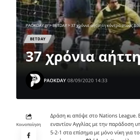
PAOKDAY.gr
>
ΒETDAY
>
37 χρόνια αήττητη κόντρα στους Δα
ΒETDAY
37 χρόνια αήττ
PAOKDAY
08/09/2020 14:33
Δράση κι απόψε στο Nations League.
εναντίον Αγγλίας με την παράδοση υπ
Κοινοποίηση
5-2-1 στα επίσημα με μόνο νίκη για το