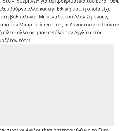
τα, στο «Γουέμπλεϊ» για τα προκριματικά του Euro 1984,
υξεμβούργο αλλά και την Εθνική μας, η οποία είχε
 στη βαθμολογία. Με πέναλτι του Αλαν Σίμονσεν,
από την Μπαρτσελόνα τότε, οι Δανοί του Ζεπ Πιόντεκ
έμπλεϊ» αλλά άφησαν εντέλει την Αγγλία εκτός
μαζόταν τότε!
νώσεων, οι Αγγλοι είναι αήττητοι: 0-0 για το Euro